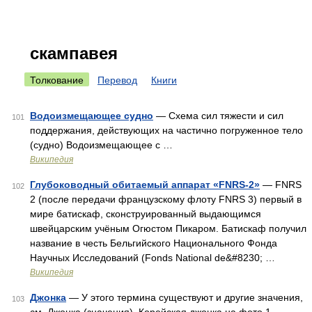
скампавея
Толкование
Перевод
Книги
Водоизмещающее судно
— Схема сил тяжести и сил
101
поддержания, действующих на частично погруженное тело
(судно) Водоизмещающее с …
Википедия
Глубоководный обитаемый аппарат «FNRS-2»
— FNRS
102
2 (после передачи французскому флоту FNRS 3) первый в
мире батискаф, сконструированный выдающимся
швейцарским учёным Огюстом Пикаром. Батискаф получил
название в честь Бельгийского Национального Фонда
Научных Исследований (Fonds National de&#8230; …
Википедия
Джонка
— У этого термина существуют и другие значения,
103