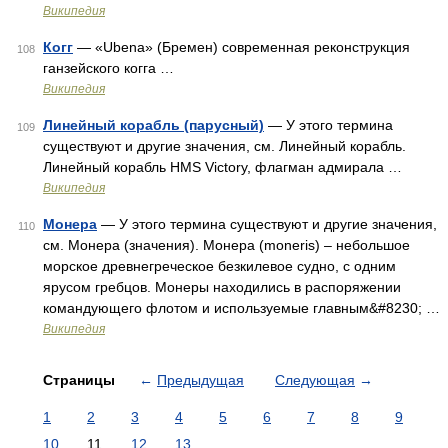
Википедия
Когг
— «Ubena» (Бремен) современная реконструкция
108
ганзейского когга …
Википедия
Линейный корабль (парусный)
— У этого термина
109
существуют и другие значения, см. Линейный корабль.
Линейный корабль HMS Victory, флагман адмирала …
Википедия
Монера
— У этого термина существуют и другие значения,
110
см. Монера (значения). Монера (moneris) – небольшое
морское древнегреческое безкилевое судно, с одним
ярусом гребцов. Монеры находились в распоряжении
командующего флотом и используемые главным&#8230; …
Википедия
Страницы
←
Предыдущая
Следующая
→
1
2
3
4
5
6
7
8
9
10
11
12
13