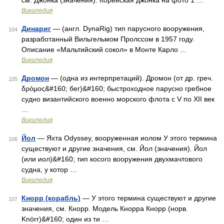
см. Джонка (значения). Корейская джонка на фото 1 …
Википедия
Динариг
— (англ. DynaRig) тип парусного вооружения,
104
разработанный Вильгельмом Пролссом в 1957 году.
Описание «Мальтийский сокол» в Монте Карло …
Википедия
Дромон
— (одна из интерпретаций). Дромон (от др. греч.
105
δρόμος&#160; бег)&#160; быстроходное парусно гребное
судно византийского военно морского флота с V по XII век
…
Википедия
Йол
— Яхта Odyssey, вооруженная иолом У этого термина
106
существуют и другие значения, см. Йол (значения). Йол
(или иол)&#160; тип косого вооружения двухмачтового
судна, у котор …
Википедия
Кнорр (корабль)
— У этого термина существуют и другие
107
значения, см. Кнорр. Модель Кнорра Кнорр (норв.
Knörr)&#160; один из ти …